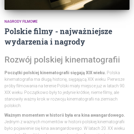
NAGRODY FILMOWE
Polskie filmy - najważniejsze
wydarzenia i nagrody
Rozwój polskiej kinematografii
Początki polskiej kinematografii sięgają XIX wieku.
Polska
kinematografia ma długą historię, sięgającą XIX wieku. Pierwsze
próby filmowania na terenie Polski miały miejsce już w latach 90.
XIX wieku. Początkowo były to jedynie krótkie, nieme filmy, ale
stanowiły ważny krok w rozwoju kinematografii na ziemiach
polskich.
Ważnym momentem w historii była era kina awangardowego.
Jednym z ważnych momentów w historii polskiej kinematografii
było pojawienie się kina awangardowego. W latach 20. XX wieku