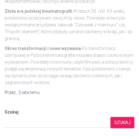
eksperymentować i tworzyć własne produkcje.
Złota era polskiej kinematografii
W latach 50. i 60. XX wieku
polskie kino przeżywało swój złoty okres. Powstały wówczas
niezapomniane arcydzieła, takie jak "Człowiek z marmuru" czy
"Popiół i diament", które zdobyły uznanie zarówno w kraju, jak i za
granicą.
Okres transformacji i nowe wyzwania
Po transformacji
ustrojowej w Polsce kinematografia musiała stawić czoła nowym
wyzwaniom. Powstały nowe nurty i style filmowe, a polscy twórcy
podjęli się eksploracji nowych tematów. Dziś polskie kino rozwija
się dynamicznie i przyciąga uwagę zarówno rodzimych, jak i
zagranicznych widzów.
Przez
,
3 lata
temu
Szukaj
SZUKAJ