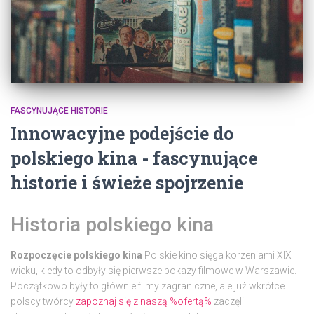
FASCYNUJĄCE HISTORIE
Innowacyjne podejście do
polskiego kina - fascynujące
historie i świeże spojrzenie
Historia polskiego kina
Rozpoczęcie polskiego kina
Polskie kino sięga korzeniami XIX
wieku, kiedy to odbyły się pierwsze pokazy filmowe w Warszawie.
Początkowo były to głównie filmy zagraniczne, ale już wkrótce
polscy twórcy
zapoznaj się z naszą %ofertą%
zaczęli