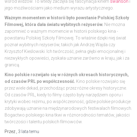
wśród widzów. To wtedy zaczęła się fascynacja kinem
swanson
i
jego możliwościami jako medium wyrazu artystycznego.
Ważnym momentem w historii było powstanie Polskiej Szkoły
Filmowej, która dała światu wybitnych reżyserów.
Nie można
zapomnieć o ważnym momencie w historii polskiego kina -
powstaniu Polskiej Szkoły Filmowej. To właśnie dzięki niej świat
poznał wybitnych reżyserów, takich jak Andrzej Wajda czy
Krzysztof Kieślowski. Ich twórczość, pełna głębi emocjonalnej i
niezwykłych opowieści, zyskała uznanie zarówno w kraju, jak i za
granicą.
Kino polskie rozwijało się w różnych okresach historycznych,
od czasów PRL po współczesność.
Kino polskie rozwijało się
przez wiele dekad, przechodząc przez różne okresy historyczne.
Od czasów PRL, kiedy to filmy często były narzędziem oporu i
krytyki wobec reżimu, po współczesność, gdzie polskie produkcje
zdobywają uznanie na międzynarodowych festiwalach filmowych.
Bogactwo polskiego kina tkwi w różnorodności tematów, jakości
twórczości i talentu polskich filmowców.
Przez
,
3 lata
temu