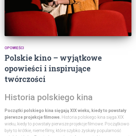
OPOWIEŚCI
Polskie kino – wyjątkowe
opowieści i inspirujące
twórczości
Historia polskiego kina
Początki polskiego kina sięgają XIX wieku, kiedy to powstały
pierwsze projekcje filmowe.
Historia polskiego kina sięga XIX
wieku, kiedy to powstały pierwsze projekcje filmowe. Początkowo
były to krótkie, nieme filmy, które szybko zyskały popularność