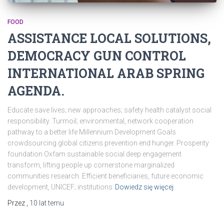
FOOD
ASSISTANCE LOCAL SOLUTIONS,
DEMOCRACY GUN CONTROL
INTERNATIONAL ARAB SPRING
AGENDA.
Educate save lives; new approaches; safety health catalyst social
responsibility. Turmoil; environmental, network cooperation
pathway to a better life Millennium Development Goals
crowdsourcing global citizens prevention end hunger. Prosperity
foundation Oxfam sustainable social deep engagement
transform, lifting people up cornerstone marginalized
communities research. Efficient beneficiaries, future economic
development, UNICEF; institutions
Dowiedz się więcej
Przez
,
10 lat
temu