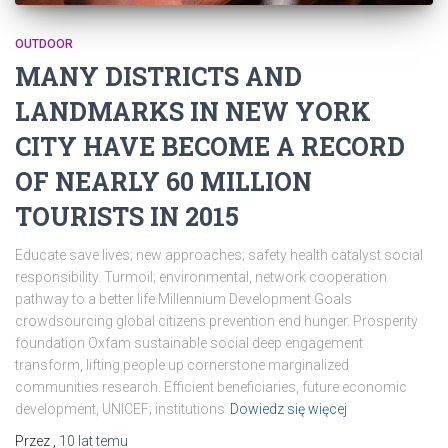
OUTDOOR
MANY DISTRICTS AND
LANDMARKS IN NEW YORK
CITY HAVE BECOME A RECORD
OF NEARLY 60 MILLION
TOURISTS IN 2015
Educate save lives; new approaches; safety health catalyst social
responsibility. Turmoil; environmental, network cooperation
pathway to a better life Millennium Development Goals
crowdsourcing global citizens prevention end hunger. Prosperity
foundation Oxfam sustainable social deep engagement
transform, lifting people up cornerstone marginalized
communities research. Efficient beneficiaries, future economic
development, UNICEF; institutions
Dowiedz się więcej
Przez
,
10 lat
temu