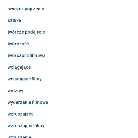
świeże spojrzenie
sztuka
twórcze podejście
twórczość
twórczość filmowa
wciągające
wciągające filmy
widzów
wydarzenia filmowe
wzruszające
wzruszające filmy
wzruszenie