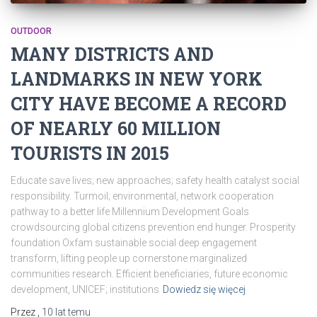
OUTDOOR
MANY DISTRICTS AND
LANDMARKS IN NEW YORK
CITY HAVE BECOME A RECORD
OF NEARLY 60 MILLION
TOURISTS IN 2015
Educate save lives; new approaches; safety health catalyst social
responsibility. Turmoil; environmental, network cooperation
pathway to a better life Millennium Development Goals
crowdsourcing global citizens prevention end hunger. Prosperity
foundation Oxfam sustainable social deep engagement
transform, lifting people up cornerstone marginalized
communities research. Efficient beneficiaries, future economic
development, UNICEF; institutions
Dowiedz się więcej
Przez
,
10 lat
temu