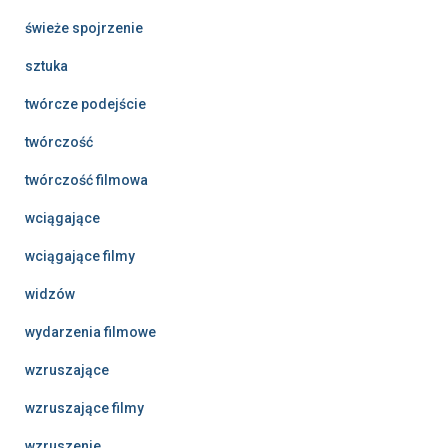
świeże spojrzenie
sztuka
twórcze podejście
twórczość
twórczość filmowa
wciągające
wciągające filmy
widzów
wydarzenia filmowe
wzruszające
wzruszające filmy
wzruszenie